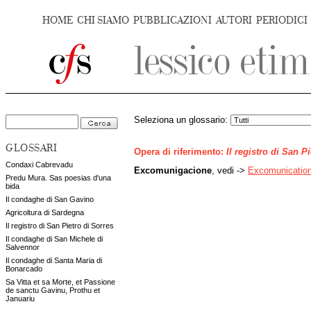
HOME
CHI SIAMO
PUBBLICAZIONI
AUTORI
PERIODICI
Seleziona un glossario:
GLOSSARI
Opera di riferimento:
Il registro di San P
Condaxi Cabrevadu
Excomunigacione
, vedi ->
Excomunicatio
Predu Mura. Sas poesias d'una
bida
Il condaghe di San Gavino
Agricoltura di Sardegna
Il registro di San Pietro di Sorres
Il condaghe di San Michele di
Salvennor
Il condaghe di Santa Maria di
Bonarcado
Sa Vitta et sa Morte, et Passione
de sanctu Gavinu, Prothu et
Januariu