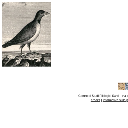
Centro di Studi Filologici Sardi - v
credits
|
Informativa sulla 