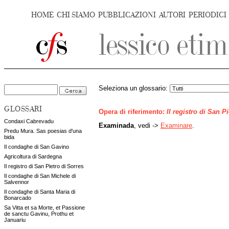
HOME
CHI SIAMO
PUBBLICAZIONI
AUTORI
PERIODICI
Seleziona un glossario:
GLOSSARI
Opera di riferimento:
Il registro di San P
Condaxi Cabrevadu
Examinada
, vedi ->
Examinare
.
Predu Mura. Sas poesias d'una
bida
Il condaghe di San Gavino
Agricoltura di Sardegna
Il registro di San Pietro di Sorres
Il condaghe di San Michele di
Salvennor
Il condaghe di Santa Maria di
Bonarcado
Sa Vitta et sa Morte, et Passione
de sanctu Gavinu, Prothu et
Januariu