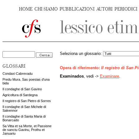
HOME
CHI SIAMO
PUBBLICAZIONI
AUTORI
PERIODICI
Seleziona un glossario:
GLOSSARI
Opera di riferimento:
Il registro di San P
Condaxi Cabrevadu
Examinados
, vedi ->
Examinare
.
Predu Mura. Sas poesias d'una
bida
Il condaghe di San Gavino
Agricoltura di Sardegna
Il registro di San Pietro di Sorres
Il condaghe di San Michele di
Salvennor
Il condaghe di Santa Maria di
Bonarcado
Sa Vitta et sa Morte, et Passione
de sanctu Gavinu, Prothu et
Januariu