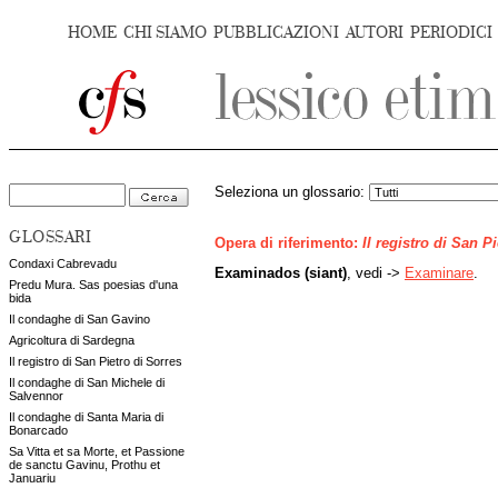
HOME
CHI SIAMO
PUBBLICAZIONI
AUTORI
PERIODICI
Seleziona un glossario:
GLOSSARI
Opera di riferimento:
Il registro di San P
Condaxi Cabrevadu
Examinados (siant)
, vedi ->
Examinare
.
Predu Mura. Sas poesias d'una
bida
Il condaghe di San Gavino
Agricoltura di Sardegna
Il registro di San Pietro di Sorres
Il condaghe di San Michele di
Salvennor
Il condaghe di Santa Maria di
Bonarcado
Sa Vitta et sa Morte, et Passione
de sanctu Gavinu, Prothu et
Januariu