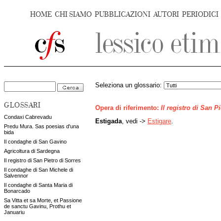
HOME
CHI SIAMO
PUBBLICAZIONI
AUTORI
PERIODICI
Seleziona un glossario:
GLOSSARI
Opera di riferimento:
Il registro di San P
Condaxi Cabrevadu
Estigada
, vedi ->
Estigare
.
Predu Mura. Sas poesias d'una
bida
Il condaghe di San Gavino
Agricoltura di Sardegna
Il registro di San Pietro di Sorres
Il condaghe di San Michele di
Salvennor
Il condaghe di Santa Maria di
Bonarcado
Sa Vitta et sa Morte, et Passione
de sanctu Gavinu, Prothu et
Januariu