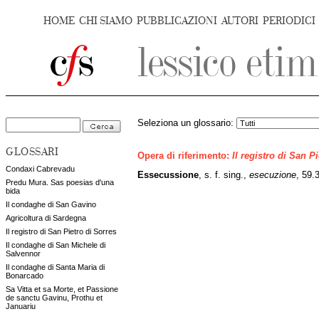
HOME
CHI SIAMO
PUBBLICAZIONI
AUTORI
PERIODICI
Seleziona un glossario:
GLOSSARI
Opera di riferimento:
Il registro di San P
Condaxi Cabrevadu
Essecussione
, s. f. sing.,
esecuzione
, 59.3
Predu Mura. Sas poesias d'una
bida
Il condaghe di San Gavino
Agricoltura di Sardegna
Il registro di San Pietro di Sorres
Il condaghe di San Michele di
Salvennor
Il condaghe di Santa Maria di
Bonarcado
Sa Vitta et sa Morte, et Passione
de sanctu Gavinu, Prothu et
Januariu