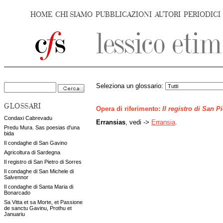
HOME
CHI SIAMO
PUBBLICAZIONI
AUTORI
PERIODICI
Seleziona un glossario:
GLOSSARI
Opera di riferimento:
Il registro di San P
Condaxi Cabrevadu
Erransias
, vedi ->
Erransia
.
Predu Mura. Sas poesias d'una
bida
Il condaghe di San Gavino
Agricoltura di Sardegna
Il registro di San Pietro di Sorres
Il condaghe di San Michele di
Salvennor
Il condaghe di Santa Maria di
Bonarcado
Sa Vitta et sa Morte, et Passione
de sanctu Gavinu, Prothu et
Januariu