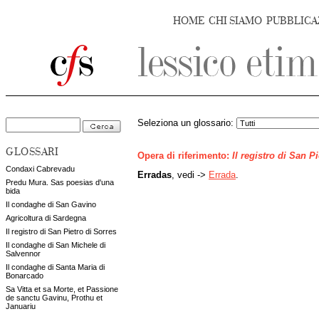
HOME
CHI SIAMO
PUBBLICA
Seleziona un glossario:
GLOSSARI
Opera di riferimento:
Il registro di San P
Condaxi Cabrevadu
Erradas
, vedi ->
Errada
.
Predu Mura. Sas poesias d'una
bida
Il condaghe di San Gavino
Agricoltura di Sardegna
Il registro di San Pietro di Sorres
Il condaghe di San Michele di
Salvennor
Il condaghe di Santa Maria di
Bonarcado
Sa Vitta et sa Morte, et Passione
de sanctu Gavinu, Prothu et
Januariu