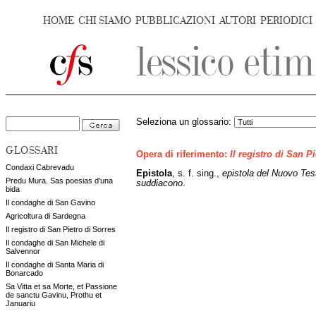
HOME
CHI SIAMO
PUBBLICAZIONI
AUTORI
PERIODICI
Seleziona un glossario:
GLOSSARI
Opera di riferimento:
Il registro di San P
Condaxi Cabrevadu
Epistola
, s. f. sing.,
epistola del Nuovo Te
Predu Mura. Sas poesias d'una
suddiacono
.
bida
Il condaghe di San Gavino
Agricoltura di Sardegna
Il registro di San Pietro di Sorres
Il condaghe di San Michele di
Salvennor
Il condaghe di Santa Maria di
Bonarcado
Sa Vitta et sa Morte, et Passione
de sanctu Gavinu, Prothu et
Januariu