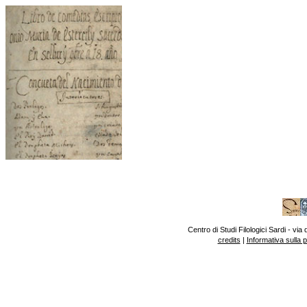
Centro di Studi Filologici Sardi - v
credits
|
Informativa sulla 