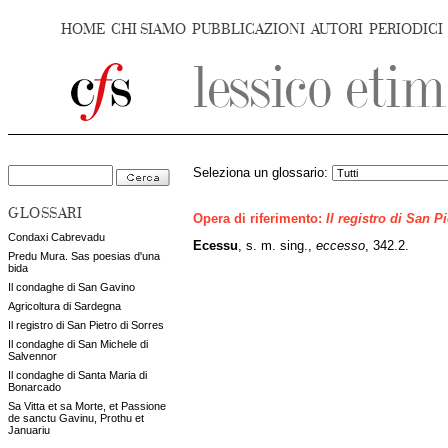
HOME
CHI SIAMO
PUBBLICAZIONI
AUTORI
PERIODICI
Seleziona un glossario:
GLOSSARI
Opera di riferimento:
Il registro di San P
Condaxi Cabrevadu
Ecessu
, s. m. sing.,
eccesso
, 342.2.
Predu Mura. Sas poesias d'una
bida
Il condaghe di San Gavino
Agricoltura di Sardegna
Il registro di San Pietro di Sorres
Il condaghe di San Michele di
Salvennor
Il condaghe di Santa Maria di
Bonarcado
Sa Vitta et sa Morte, et Passione
de sanctu Gavinu, Prothu et
Januariu