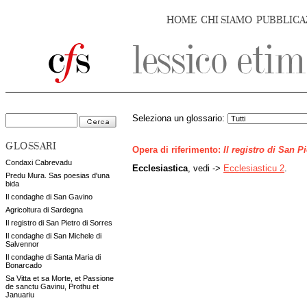
HOME
CHI SIAMO
PUBBLICA
Seleziona un glossario:
GLOSSARI
Opera di riferimento:
Il registro di San P
Condaxi Cabrevadu
Ecclesiastica
, vedi ->
Ecclesiasticu 2
.
Predu Mura. Sas poesias d'una
bida
Il condaghe di San Gavino
Agricoltura di Sardegna
Il registro di San Pietro di Sorres
Il condaghe di San Michele di
Salvennor
Il condaghe di Santa Maria di
Bonarcado
Sa Vitta et sa Morte, et Passione
de sanctu Gavinu, Prothu et
Januariu