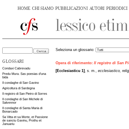
HOME
CHI SIAMO
PUBBLICAZIONI
AUTORI
PERIODICI
Seleziona un glossario:
GLOSSARI
Opera di riferimento:
Il registro di San P
Condaxi Cabrevadu
[Ecclesiasticu 1]
, s. m.,
ecclesiastico, reli
Predu Mura. Sas poesias d'una
bida
Il condaghe di San Gavino
Agricoltura di Sardegna
Il registro di San Pietro di Sorres
Il condaghe di San Michele di
Salvennor
Il condaghe di Santa Maria di
Bonarcado
Sa Vitta et sa Morte, et Passione
de sanctu Gavinu, Prothu et
Januariu