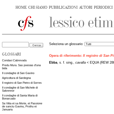
HOME
CHI SIAMO
PUBBLICAZIONI
AUTORI
PERIODICI
Seleziona un glossario:
GLOSSARI
Opera di riferimento:
Il registro di San P
Condaxi Cabrevadu
Ebba
, s. f. sing.,
cavalla
< EQUA (REW 2883)
Predu Mura. Sas poesias d'una
bida
Il condaghe di San Gavino
Agricoltura di Sardegna
Il registro di San Pietro di Sorres
Il condaghe di San Michele di
Salvennor
Il condaghe di Santa Maria di
Bonarcado
Sa Vitta et sa Morte, et Passione
de sanctu Gavinu, Prothu et
Januariu