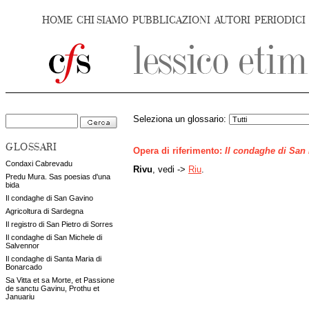
HOME
CHI SIAMO
PUBBLICAZIONI
AUTORI
PERIODICI
Seleziona un glossario:
GLOSSARI
Opera di riferimento:
Il condaghe di San
Condaxi Cabrevadu
Rivu
, vedi ->
Riu
.
Predu Mura. Sas poesias d'una
bida
Il condaghe di San Gavino
Agricoltura di Sardegna
Il registro di San Pietro di Sorres
Il condaghe di San Michele di
Salvennor
Il condaghe di Santa Maria di
Bonarcado
Sa Vitta et sa Morte, et Passione
de sanctu Gavinu, Prothu et
Januariu