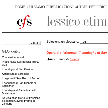
HOME
CHI SIAMO
PUBBLICAZIONI
AUTORI
PERIODICI
Seleziona un glossario:
GLOSSARI
Opera di riferimento:
Il condaghe di San
Condaxi Cabrevadu
Quervit
, vedi ->
Querre
.
Predu Mura. Sas poesias d'una
bida
Il condaghe di San Gavino
Agricoltura di Sardegna
Il registro di San Pietro di Sorres
Il condaghe di San Michele di
Salvennor
Il condaghe di Santa Maria di
Bonarcado
Sa Vitta et sa Morte, et Passione
de sanctu Gavinu, Prothu et
Januariu