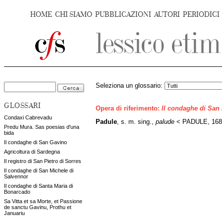
HOME
CHI SIAMO
PUBBLICAZIONI
AUTORI
PERIODICI
Seleziona un glossario:
GLOSSARI
Opera di riferimento:
Il condaghe di San
Condaxi Cabrevadu
Padule
, s. m. sing.,
palude
< PADULE, 168, 
Predu Mura. Sas poesias d'una
bida
Il condaghe di San Gavino
Agricoltura di Sardegna
Il registro di San Pietro di Sorres
Il condaghe di San Michele di
Salvennor
Il condaghe di Santa Maria di
Bonarcado
Sa Vitta et sa Morte, et Passione
de sanctu Gavinu, Prothu et
Januariu