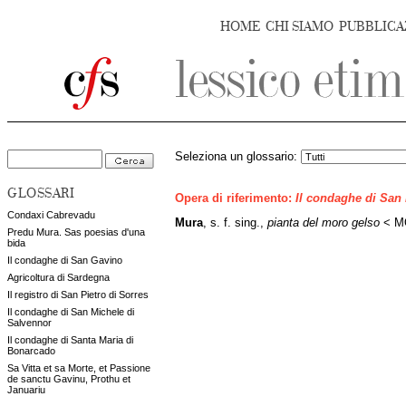
HOME
CHI SIAMO
PUBBLICA
Seleziona un glossario:
GLOSSARI
Opera di riferimento:
Il condaghe di San
Condaxi Cabrevadu
Mura
, s. f. sing.,
pianta del moro gelso
< MO
Predu Mura. Sas poesias d'una
bida
Il condaghe di San Gavino
Agricoltura di Sardegna
Il registro di San Pietro di Sorres
Il condaghe di San Michele di
Salvennor
Il condaghe di Santa Maria di
Bonarcado
Sa Vitta et sa Morte, et Passione
de sanctu Gavinu, Prothu et
Januariu