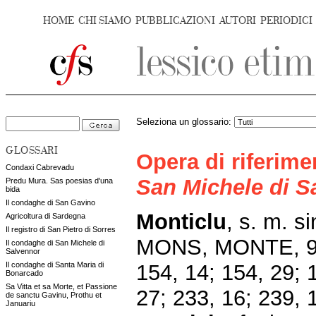
HOME
CHI SIAMO
PUBBLICAZIONI
AUTORI
PERIODICI
Seleziona un glossario:
GLOSSARI
Opera di riferim
Condaxi Cabrevadu
San Michele di S
Predu Mura. Sas poesias d'una
bida
Il condaghe di San Gavino
Monticlu
, s. m. s
Agricoltura di Sardegna
Il registro di San Pietro di Sorres
MONS, MONTE, 92,
Il condaghe di San Michele di
Salvennor
154, 14; 154, 29; 
Il condaghe di Santa Maria di
Bonarcado
Sa Vitta et sa Morte, et Passione
27; 233, 16; 239, 1
de sanctu Gavinu, Prothu et
Januariu