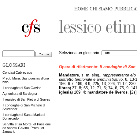
HOME
CHI SIAMO
PUBBLICA
Seleziona un glossario:
GLOSSARI
Opera di riferimento:
Il condaghe di San
Condaxi Cabrevadu
Mandatore
, s. m. sing.,
rappresentante e/o 
Predu Mura. Sas poesias d'una
distretto territoriale e amministrativo
, 8, 13-
bida
186, 6-7; 189, 8-9; 225, 13; 226, 11-12; 230,
libres
) 37, 8; 65, 12; 71, 6; 74, 6, 75, 9; 14
Il condaghe di San Gavino
iglesia
) 189, 4;
mandatore de liveros
, [2s]
Agricoltura di Sardegna
Il registro di San Pietro di Sorres
Il condaghe di San Michele di
Salvennor
Il condaghe di Santa Maria di
Bonarcado
Sa Vitta et sa Morte, et Passione
de sanctu Gavinu, Prothu et
Januariu