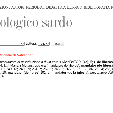
ZIONI
AUTORI
PERIODICI
DIDATTICA
LESSICO
BIBLIOGRAFIA
Lettera:
 Michele di Salvennor
procuratore di un’istituzione o di un ceto
< MANDATOR, [4s], 5; (-
de liberos
14: […] Mariani Mutaris, q
ue
era (mandatore de liberos);
mandator
(
de libres
 12; 240, 18; 240, 29; 261, 7; 262, 6; 263, 6; 265, 5; 271, 3; 286, 23-24; 288, 
1, 10;
mandator
(
de libres
) 101, 8;
mandator
(
de la iglesia
),
procuratore del
, 4.