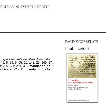
RECENSIONI
EVENTI
CREDITS
PAGINE CORRELATE
Pubblicazioni
,
rappresentante dei liberi di un dato
) 48, 5; 58, 5; 95, 10; 142, 25; 149, 17;
8; 296, 6-7; 297, 4-5;
mandador
(
de
la chiesa
, 225, 11;
mandador
(
de la