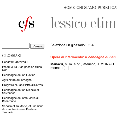
HOME
CHI SIAMO
PUBBLICA
Seleziona un glossario:
GLOSSARI
Opera di riferimento:
Il condaghe di San
Condaxi Cabrevadu
Manacu
, s. m. sing.,
monaco
, < MONACHUS,
Predu Mura. Sas poesias d'una
monacu [...].
bida
Il condaghe di San Gavino
Agricoltura di Sardegna
Il registro di San Pietro di Sorres
Il condaghe di San Michele di
Salvennor
Il condaghe di Santa Maria di
Bonarcado
Sa Vitta et sa Morte, et Passione
de sanctu Gavinu, Prothu et
Januariu