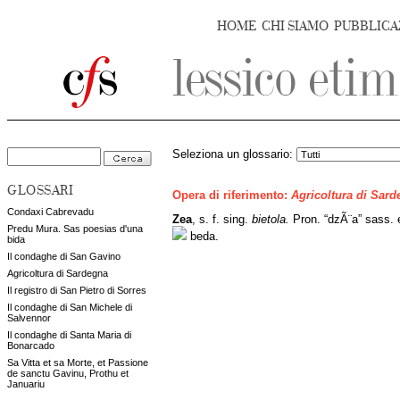
HOME
CHI SIAMO
PUBBLICA
Seleziona un glossario:
GLOSSARI
Opera di riferimento:
Agricoltura di Sar
Condaxi Cabrevadu
Zea
, s. f. sing.
bietola.
Pron. “dzÃ¨a” sass. 
Predu Mura. Sas poesias d'una
beda.
bida
Il condaghe di San Gavino
Agricoltura di Sardegna
Il registro di San Pietro di Sorres
Il condaghe di San Michele di
Salvennor
Il condaghe di Santa Maria di
Bonarcado
Sa Vitta et sa Morte, et Passione
de sanctu Gavinu, Prothu et
Januariu