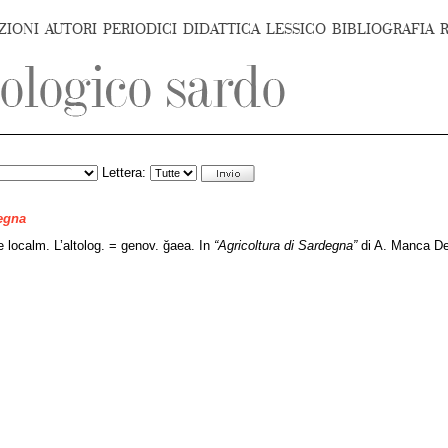
ZIONI
AUTORI
PERIODICI
DIDATTICA
LESSICO
BIBLIOGRAFIA
Lettera:
degna
e localm. L’altolog. = genov. ğaea. In
“Agricoltura di Sardegna”
di A. Manca Del