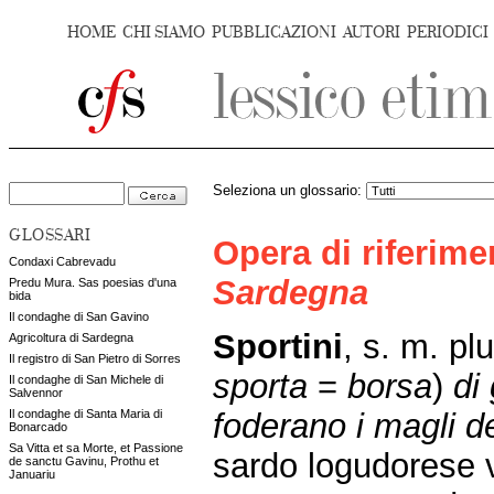
HOME
CHI SIAMO
PUBBLICAZIONI
AUTORI
PERIODICI
Seleziona un glossario:
GLOSSARI
Opera di riferim
Condaxi Cabrevadu
Sardegna
Predu Mura. Sas poesias d'una
bida
Il condaghe di San Gavino
Sportini
, s. m. pl
Agricoltura di Sardegna
Il registro di San Pietro di Sorres
sporta
=
borsa
)
di 
Il condaghe di San Michele di
Salvennor
foderano i magli de
Il condaghe di Santa Maria di
Bonarcado
Sa Vitta et sa Morte, et Passione
sardo logudorese 
de sanctu Gavinu, Prothu et
Januariu