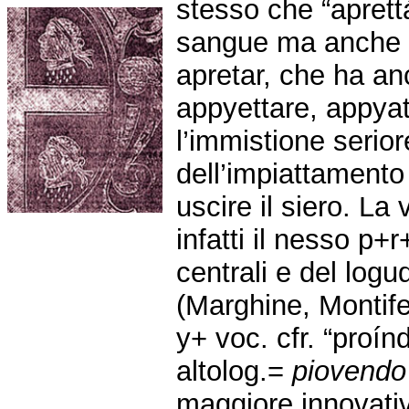
stesso che “aprettá
sangue ma anche d
apretar, che ha anc
appyettare, appyat
l’immistione serio
dell’impiattamento 
uscire il siero. La 
infatti il nesso p+r
centrali e del log
(Marghine, Montife
y+ voc. cfr. “proínd
altolog.=
piovendo
maggiore innovativ