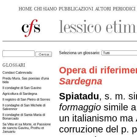
HOME
CHI SIAMO
PUBBLICAZIONI
AUTORI
PERIODICI
Seleziona un glossario:
GLOSSARI
Opera di riferim
Condaxi Cabrevadu
Sardegna
Predu Mura. Sas poesias d'una
bida
Il condaghe di San Gavino
Spiatadu
, s. m. s
Agricoltura di Sardegna
Il registro di San Pietro di Sorres
formaggio
simile 
Il condaghe di San Michele di
Salvennor
un italianismo ma
Il condaghe di Santa Maria di
Bonarcado
Sa Vitta et sa Morte, et Passione
corruzione del p. pa
de sanctu Gavinu, Prothu et
Januariu