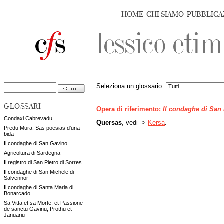
HOME
CHI SIAMO
PUBBLICA
Seleziona un glossario:
GLOSSARI
Opera di riferimento:
Il condaghe di San
Condaxi Cabrevadu
Quersas
, vedi ->
Kersa
.
Predu Mura. Sas poesias d'una
bida
Il condaghe di San Gavino
Agricoltura di Sardegna
Il registro di San Pietro di Sorres
Il condaghe di San Michele di
Salvennor
Il condaghe di Santa Maria di
Bonarcado
Sa Vitta et sa Morte, et Passione
de sanctu Gavinu, Prothu et
Januariu