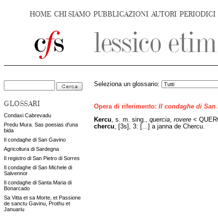
HOME
CHI SIAMO
PUBBLICAZIONI
AUTORI
PERIODICI
Seleziona un glossario:
GLOSSARI
Opera di riferimento:
Il condaghe di San
Condaxi Cabrevadu
Kercu
, s. m. sing.,
quercia
,
rovere
< QUERCU
Predu Mura. Sas poesias d'una
chercu
, [3s], 3: [...] a janna de Chercu.
bida
Il condaghe di San Gavino
Agricoltura di Sardegna
Il registro di San Pietro di Sorres
Il condaghe di San Michele di
Salvennor
Il condaghe di Santa Maria di
Bonarcado
Sa Vitta et sa Morte, et Passione
de sanctu Gavinu, Prothu et
Januariu