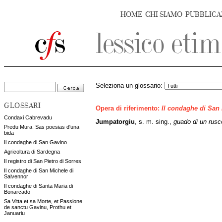
HOME
CHI SIAMO
PUBBLICA
Seleziona un glossario:
GLOSSARI
Opera di riferimento:
Il condaghe di San
Condaxi Cabrevadu
Jumpatorgiu
, s. m. sing.,
guado di un rusce
Predu Mura. Sas poesias d'una
bida
Il condaghe di San Gavino
Agricoltura di Sardegna
Il registro di San Pietro di Sorres
Il condaghe di San Michele di
Salvennor
Il condaghe di Santa Maria di
Bonarcado
Sa Vitta et sa Morte, et Passione
de sanctu Gavinu, Prothu et
Januariu