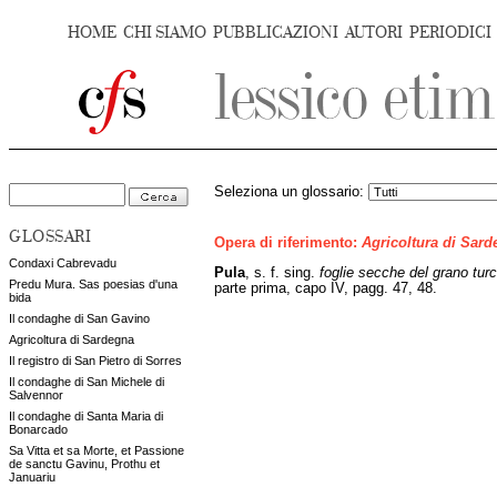
HOME
CHI SIAMO
PUBBLICAZIONI
AUTORI
PERIODICI
Seleziona un glossario:
GLOSSARI
Opera di riferimento:
Agricoltura di Sar
Condaxi Cabrevadu
Pula
, s. f. sing.
foglie secche del grano tur
Predu Mura. Sas poesias d'una
parte prima, capo IV, pagg. 47, 48.
bida
Il condaghe di San Gavino
Agricoltura di Sardegna
Il registro di San Pietro di Sorres
Il condaghe di San Michele di
Salvennor
Il condaghe di Santa Maria di
Bonarcado
Sa Vitta et sa Morte, et Passione
de sanctu Gavinu, Prothu et
Januariu