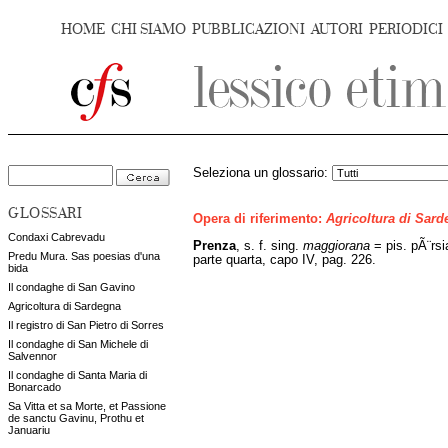
HOME
CHI SIAMO
PUBBLICAZIONI
AUTORI
PERIODICI
Seleziona un glossario:
GLOSSARI
Opera di riferimento:
Agricoltura di Sar
Condaxi Cabrevadu
Prenza
, s. f. sing.
maggiorana
= pis. pÃ¨rsi
Predu Mura. Sas poesias d'una
parte quarta, capo IV, pag. 226.
bida
Il condaghe di San Gavino
Agricoltura di Sardegna
Il registro di San Pietro di Sorres
Il condaghe di San Michele di
Salvennor
Il condaghe di Santa Maria di
Bonarcado
Sa Vitta et sa Morte, et Passione
de sanctu Gavinu, Prothu et
Januariu