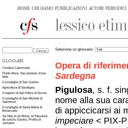
HOME
CHI SIAMO
PUBBLICAZIONI
AUTORI
PERIODICI
Seleziona un glossario:
GLOSSARI
Opera di riferim
Condaxi Cabrevadu
Sardegna
Predu Mura. Sas poesias d'una
bida
Il condaghe di San Gavino
Pigulosa
, s. f. si
Agricoltura di Sardegna
Il registro di San Pietro di Sorres
nome alla sua carat
Il condaghe di San Michele di
Salvennor
di appiccicarsi ai 
Il condaghe di Santa Maria di
Bonarcado
Sa Vitta et sa Morte, et Passione
impeciare
< PIX-P
de sanctu Gavinu, Prothu et
Januariu