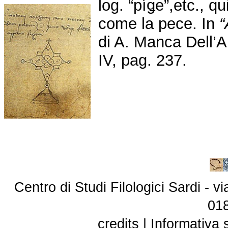
log. “píǥe”,etc., q
come la pece. In
“
di A. Manca Dell’A
IV, pag. 237.
Centro di Studi Filologici Sardi - 
01
credits
|
Informativa 