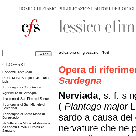
HOME
CHI SIAMO
PUBBLICAZIONI
AUTORI
PERIODICI
Seleziona un glossario:
GLOSSARI
Opera di riferim
Condaxi Cabrevadu
Sardegna
Predu Mura. Sas poesias d'una
bida
Il condaghe di San Gavino
Nerviada
, s. f. si
Agricoltura di Sardegna
Il registro di San Pietro di Sorres
(
Plantago major
L
Il condaghe di San Michele di
Salvennor
sardo a causa del
Il condaghe di Santa Maria di
Bonarcado
Sa Vitta et sa Morte, et Passione
nervature che ne pe
de sanctu Gavinu, Prothu et
Januariu