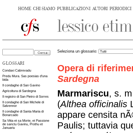
HOME
CHI SIAMO
PUBBLICAZIONI
AUTORI
PERIODICI
Seleziona un glossario:
GLOSSARI
Opera di riferim
Condaxi Cabrevadu
Sardegna
Predu Mura. Sas poesias d'una
bida
Il condaghe di San Gavino
Marmariscu
, s. m
Agricoltura di Sardegna
Il registro di San Pietro di Sorres
(
Althea officinalis
L
Il condaghe di San Michele di
Salvennor
appare censita n
Il condaghe di Santa Maria di
Bonarcado
Sa Vitta et sa Morte, et Passione
Paulis; tuttavia que
de sanctu Gavinu, Prothu et
Januariu