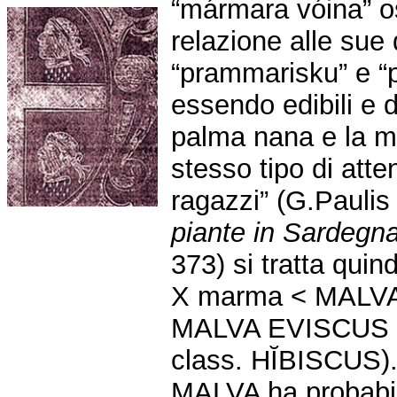
“mármara vóina” 
relazione alle sue 
“prammarisku” e “p
essendo edibili e d
palma nana e la m
stesso tipo di atte
ragazzi” (G.Paulis 
piante in Sardegna
373) si tratta quin
X marma < MALVA 
MALVA EVISCUS (co
class. HĬBISCUS)
MALVA ha probabil