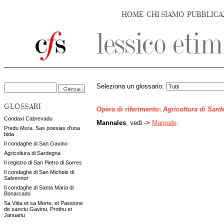
HOME
CHI SIAMO
PUBBLICA
Seleziona un glossario:
GLOSSARI
Opera di riferimento:
Agricoltura di Sar
Condaxi Cabrevadu
Mannales
, vedi ->
Mannale
.
Predu Mura. Sas poesias d'una
bida
Il condaghe di San Gavino
Agricoltura di Sardegna
Il registro di San Pietro di Sorres
Il condaghe di San Michele di
Salvennor
Il condaghe di Santa Maria di
Bonarcado
Sa Vitta et sa Morte, et Passione
de sanctu Gavinu, Prothu et
Januariu