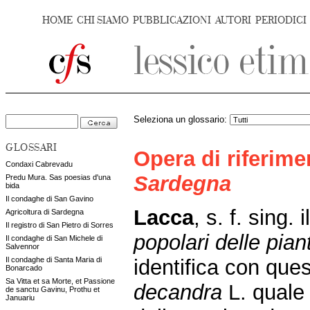
HOME
CHI SIAMO
PUBBLICAZIONI
AUTORI
PERIODICI
Seleziona un glossario:
GLOSSARI
Opera di riferim
Condaxi Cabrevadu
Sardegna
Predu Mura. Sas poesias d'una
bida
Il condaghe di San Gavino
Lacca
, s. f. sing. i
Agricoltura di Sardegna
Il registro di San Pietro di Sorres
popolari delle pia
Il condaghe di San Michele di
Salvennor
identifica con que
Il condaghe di Santa Maria di
Bonarcado
Sa Vitta et sa Morte, et Passione
decandra
L. quale 
de sanctu Gavinu, Prothu et
Januariu