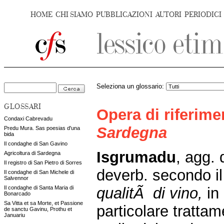
HOME
CHI SIAMO
PUBBLICAZIONI
AUTORI
PERIODICI
Seleziona un glossario:
GLOSSARI
Opera di riferim
Condaxi Cabrevadu
Sardegna
Predu Mura. Sas poesias d'una
bida
Il condaghe di San Gavino
Isgrumadu
, agg. 
Agricoltura di Sardegna
Il registro di San Pietro di Sorres
deverb. secondo i
Il condaghe di San Michele di
Salvennor
qualitÃ di vino,
in
Il condaghe di Santa Maria di
Bonarcado
Sa Vitta et sa Morte, et Passione
particolare tratta
de sanctu Gavinu, Prothu et
Januariu