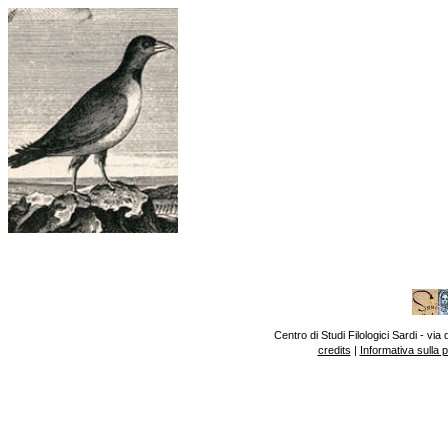
Centro di Studi Filologici Sardi - v
credits
|
Informativa sulla 