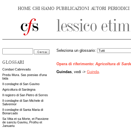
HOME
CHI SIAMO
PUBBLICAZIONI
AUTORI
PERIODICI
Seleziona un glossario:
GLOSSARI
Opera di riferimento:
Agricoltura di Sar
Condaxi Cabrevadu
Guindas
, vedi ->
Guinda
.
Predu Mura. Sas poesias d'una
bida
Il condaghe di San Gavino
Agricoltura di Sardegna
Il registro di San Pietro di Sorres
Il condaghe di San Michele di
Salvennor
Il condaghe di Santa Maria di
Bonarcado
Sa Vitta et sa Morte, et Passione
de sanctu Gavinu, Prothu et
Januariu