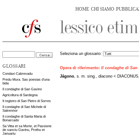
HOME
CHI SIAMO
PUBBLICA
Seleziona un glossario:
GLOSSARI
Opera di riferimento:
Il condaghe di San
Condaxi Cabrevadu
Jágono
, s. m. sing.,
diacono
< DIACONUS, 
Predu Mura. Sas poesias d'una
bida
Il condaghe di San Gavino
Agricoltura di Sardegna
Il registro di San Pietro di Sorres
Il condaghe di San Michele di
Salvennor
Il condaghe di Santa Maria di
Bonarcado
Sa Vitta et sa Morte, et Passione
de sanctu Gavinu, Prothu et
Januariu