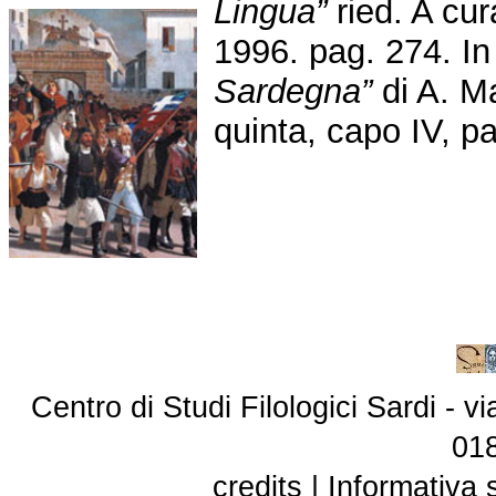
Lingua”
ried. A cur
1996. pag. 274. I
Sardegna”
di A. M
quinta, capo IV, p
Centro di Studi Filologici Sardi - 
01
credits
|
Informativa 