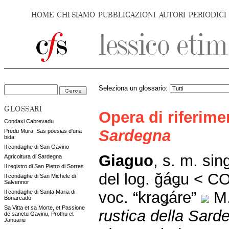
HOME
CHI SIAMO
PUBBLICAZIONI
AUTORI
PERIODICI
Seleziona un glossario:
GLOSSARI
Opera di riferim
Condaxi Cabrevadu
Sardegna
Predu Mura. Sas poesias d'una
bida
Il condaghe di San Gavino
Giaguo
, s. m. sin
Agricoltura di Sardegna
Il registro di San Pietro di Sorres
del log. ğáǥu <
Il condaghe di San Michele di
Salvennor
voc. “kraǥáre”
M.
Il condaghe di Santa Maria di
Bonarcado
Sa Vitta et sa Morte, et Passione
rustica della Sarde
de sanctu Gavinu, Prothu et
Januariu