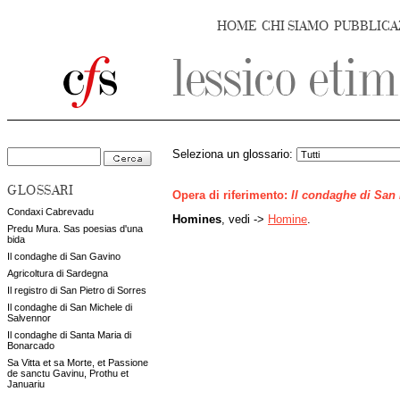
HOME
CHI SIAMO
PUBBLICA
Seleziona un glossario:
GLOSSARI
Opera di riferimento:
Il condaghe di San
Condaxi Cabrevadu
Homines
, vedi ->
Homine
.
Predu Mura. Sas poesias d'una
bida
Il condaghe di San Gavino
Agricoltura di Sardegna
Il registro di San Pietro di Sorres
Il condaghe di San Michele di
Salvennor
Il condaghe di Santa Maria di
Bonarcado
Sa Vitta et sa Morte, et Passione
de sanctu Gavinu, Prothu et
Januariu