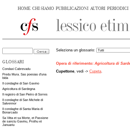
HOME
CHI SIAMO
PUBBLICAZIONI
AUTORI
PERIODICI
Seleziona un glossario:
GLOSSARI
Opera di riferimento:
Agricoltura di Sar
Condaxi Cabrevadu
Cupettone
, vedi ->
Cupeta
.
Predu Mura. Sas poesias d'una
bida
Il condaghe di San Gavino
Agricoltura di Sardegna
Il registro di San Pietro di Sorres
Il condaghe di San Michele di
Salvennor
Il condaghe di Santa Maria di
Bonarcado
Sa Vitta et sa Morte, et Passione
de sanctu Gavinu, Prothu et
Januariu