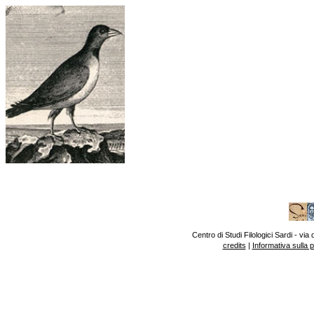
Centro di Studi Filologici Sardi - v
credits
|
Informativa sulla 