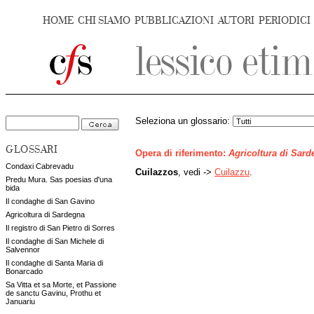
HOME
CHI SIAMO
PUBBLICAZIONI
AUTORI
PERIODICI
Seleziona un glossario:
GLOSSARI
Opera di riferimento:
Agricoltura di Sar
Condaxi Cabrevadu
Cuilazzos
, vedi ->
Cuilazzu
.
Predu Mura. Sas poesias d'una
bida
Il condaghe di San Gavino
Agricoltura di Sardegna
Il registro di San Pietro di Sorres
Il condaghe di San Michele di
Salvennor
Il condaghe di Santa Maria di
Bonarcado
Sa Vitta et sa Morte, et Passione
de sanctu Gavinu, Prothu et
Januariu