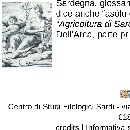
Sardegna, glossario
dice anche “as
ólu
“Agricoltura di Sa
Dell’Arca, parte p
Centro di Studi Filologici Sardi - 
01
credits
|
Informativa 