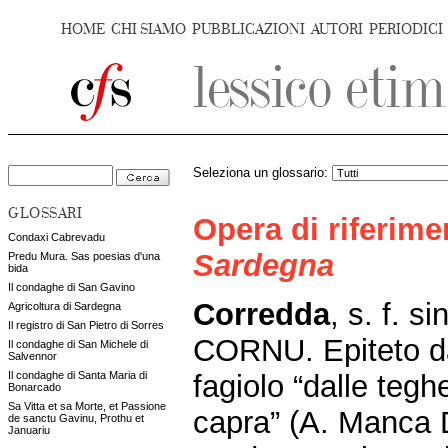
HOME
CHI SIAMO
PUBBLICAZIONI
AUTORI
PERIODICI
Seleziona un glossario:
GLOSSARI
Opera di riferim
Condaxi Cabrevadu
Sardegna
Predu Mura. Sas poesias d'una
bida
Il condaghe di San Gavino
Corredda
, s. f. si
Agricoltura di Sardegna
Il registro di San Pietro di Sorres
CORNU. Epiteto da
Il condaghe di San Michele di
Salvennor
fagiolo “dalle teg
Il condaghe di Santa Maria di
Bonarcado
Sa Vitta et sa Morte, et Passione
capra” (A. Manca D
de sanctu Gavinu, Prothu et
Januariu