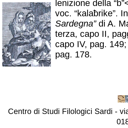
lenizione della “
voc. “kalaƀrike”. I
Sardegna”
di A. M
terza, capo II, pag
capo IV, pag. 149;
pag. 178.
Centro di Studi Filologici Sardi - 
01