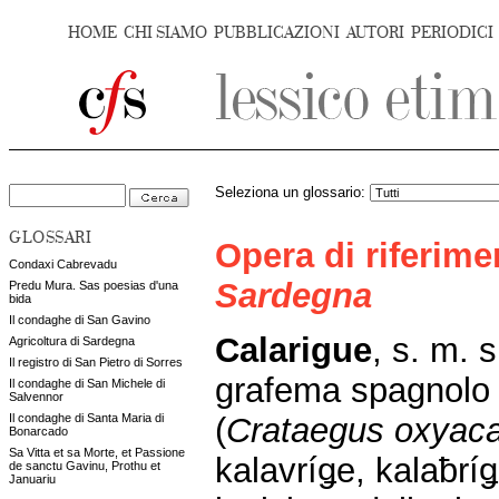
HOME
CHI SIAMO
PUBBLICAZIONI
AUTORI
PERIODICI
Seleziona un glossario:
GLOSSARI
Opera di riferim
Condaxi Cabrevadu
Sardegna
Predu Mura. Sas poesias d'una
bida
Il condaghe di San Gavino
Calarigue
, s. m. 
Agricoltura di Sardegna
Il registro di San Pietro di Sorres
grafema spagnolo 
Il condaghe di San Michele di
Salvennor
(
Crataegus
oxyac
Il condaghe di Santa Maria di
Bonarcado
Sa Vitta et sa Morte, et Passione
kalavríǥe, kalaƀrí
de sanctu Gavinu, Prothu et
Januariu