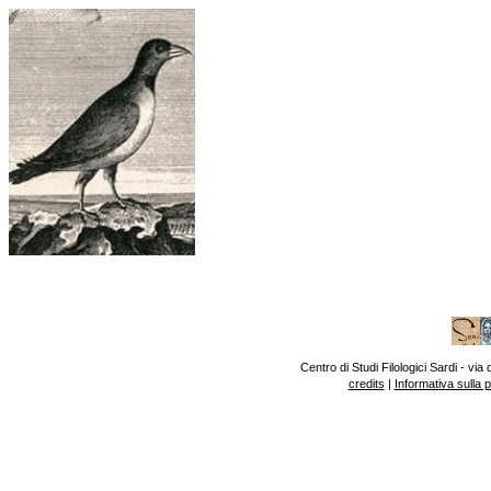
Centro di Studi Filologici Sardi - v
credits
|
Informativa sulla 