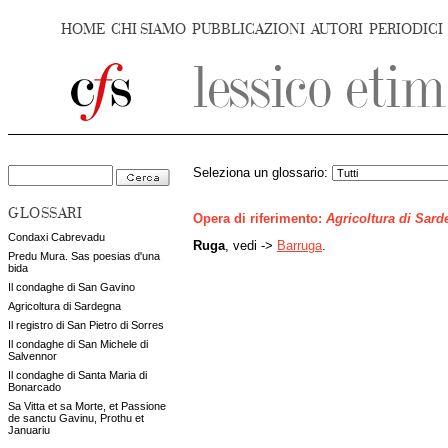
HOME
CHI SIAMO
PUBBLICAZIONI
AUTORI
PERIODICI
Seleziona un glossario:
GLOSSARI
Opera di riferimento:
Agricoltura di Sar
Condaxi Cabrevadu
Ruga
, vedi ->
Barruga
.
Predu Mura. Sas poesias d'una
bida
Il condaghe di San Gavino
Agricoltura di Sardegna
Il registro di San Pietro di Sorres
Il condaghe di San Michele di
Salvennor
Il condaghe di Santa Maria di
Bonarcado
Sa Vitta et sa Morte, et Passione
de sanctu Gavinu, Prothu et
Januariu