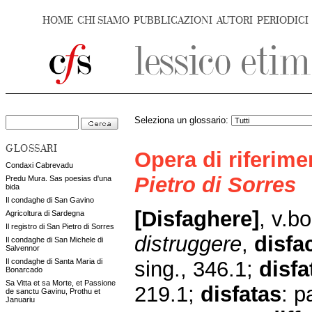
HOME
CHI SIAMO
PUBBLICAZIONI
AUTORI
PERIODICI
Seleziona un glossario:
GLOSSARI
Opera di riferim
Condaxi Cabrevadu
Pietro di Sorres
Predu Mura. Sas poesias d'una
bida
Il condaghe di San Gavino
[Disfaghere]
, v.bo
Agricoltura di Sardegna
Il registro di San Pietro di Sorres
distruggere
,
disfa
Il condaghe di San Michele di
Salvennor
sing., 346.1;
disfa
Il condaghe di Santa Maria di
Bonarcado
Sa Vitta et sa Morte, et Passione
219.1;
disfatas
: p
de sanctu Gavinu, Prothu et
Januariu