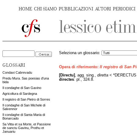
HOME
CHI SIAMO
PUBBLICAZIONI
AUTORI
PERIODICI
Seleziona un glossario:
GLOSSARI
Opera di riferimento:
Il registro di San P
Condaxi Cabrevadu
[Directu]
, agg. sing.,
diretta
< *DERECTUS 
Predu Mura. Sas poesias d'una
directes
: pl., 324.8.
bida
Il condaghe di San Gavino
Agricoltura di Sardegna
Il registro di San Pietro di Sorres
Il condaghe di San Michele di
Salvennor
Il condaghe di Santa Maria di
Bonarcado
Sa Vitta et sa Morte, et Passione
de sanctu Gavinu, Prothu et
Januariu