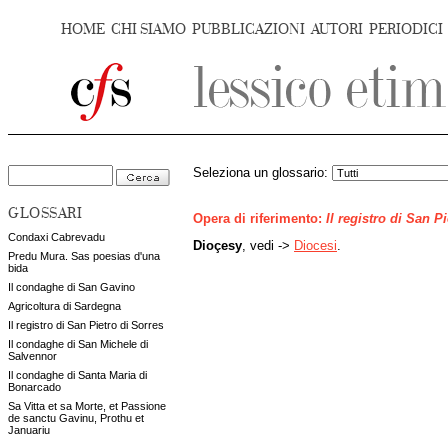
HOME
CHI SIAMO
PUBBLICAZIONI
AUTORI
PERIODICI
Seleziona un glossario:
GLOSSARI
Opera di riferimento:
Il registro di San P
Condaxi Cabrevadu
Dioçesy
, vedi ->
Diocesi
.
Predu Mura. Sas poesias d'una
bida
Il condaghe di San Gavino
Agricoltura di Sardegna
Il registro di San Pietro di Sorres
Il condaghe di San Michele di
Salvennor
Il condaghe di Santa Maria di
Bonarcado
Sa Vitta et sa Morte, et Passione
de sanctu Gavinu, Prothu et
Januariu