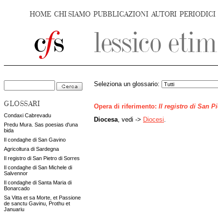
HOME
CHI SIAMO
PUBBLICAZIONI
AUTORI
PERIODICI
Seleziona un glossario:
GLOSSARI
Opera di riferimento:
Il registro di San P
Condaxi Cabrevadu
Diocesa
, vedi ->
Diocesi
.
Predu Mura. Sas poesias d'una
bida
Il condaghe di San Gavino
Agricoltura di Sardegna
Il registro di San Pietro di Sorres
Il condaghe di San Michele di
Salvennor
Il condaghe di Santa Maria di
Bonarcado
Sa Vitta et sa Morte, et Passione
de sanctu Gavinu, Prothu et
Januariu