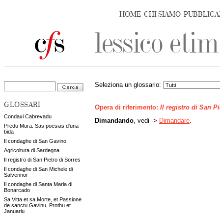
HOME
CHI SIAMO
PUBBLICA
Seleziona un glossario:
GLOSSARI
Opera di riferimento:
Il registro di San P
Condaxi Cabrevadu
Dimandando
, vedi ->
Dimandare
.
Predu Mura. Sas poesias d'una
bida
Il condaghe di San Gavino
Agricoltura di Sardegna
Il registro di San Pietro di Sorres
Il condaghe di San Michele di
Salvennor
Il condaghe di Santa Maria di
Bonarcado
Sa Vitta et sa Morte, et Passione
de sanctu Gavinu, Prothu et
Januariu