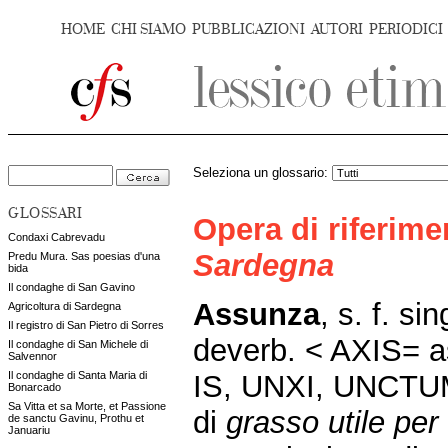
HOME
CHI SIAMO
PUBBLICAZIONI
AUTORI
PERIODICI
Seleziona un glossario:
GLOSSARI
Opera di riferim
Condaxi Cabrevadu
Sardegna
Predu Mura. Sas poesias d'una
bida
Il condaghe di San Gavino
Assunza
, s. f. si
Agricoltura di Sardegna
Il registro di San Pietro di Sorres
deverb. < AXIS= a
Il condaghe di San Michele di
Salvennor
IS, UNXI, UNCTU
Il condaghe di Santa Maria di
Bonarcado
Sa Vitta et sa Morte, et Passione
di
grasso utile per
de sanctu Gavinu, Prothu et
Januariu