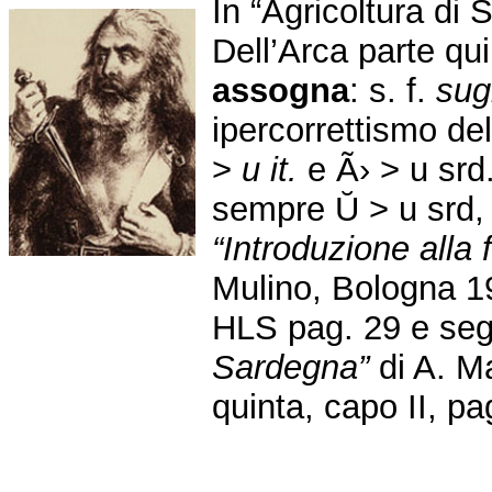
In “Agricoltura di
Dell’Arca parte qu
assogna
: s. f.
su
ipercorrettismo d
>
u it.
e Ã› > u srd
sempre Ŭ > u srd
“Introduzione alla f
Mulino, Bologna 1
HLS pag. 29 e seg
Sardegna”
di A. M
quinta, capo II, pa