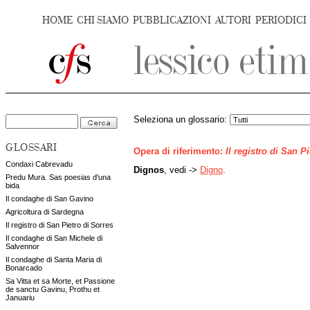
HOME
CHI SIAMO
PUBBLICAZIONI
AUTORI
PERIODICI
Seleziona un glossario:
GLOSSARI
Opera di riferimento:
Il registro di San P
Condaxi Cabrevadu
Dignos
, vedi ->
Digno
.
Predu Mura. Sas poesias d'una
bida
Il condaghe di San Gavino
Agricoltura di Sardegna
Il registro di San Pietro di Sorres
Il condaghe di San Michele di
Salvennor
Il condaghe di Santa Maria di
Bonarcado
Sa Vitta et sa Morte, et Passione
de sanctu Gavinu, Prothu et
Januariu